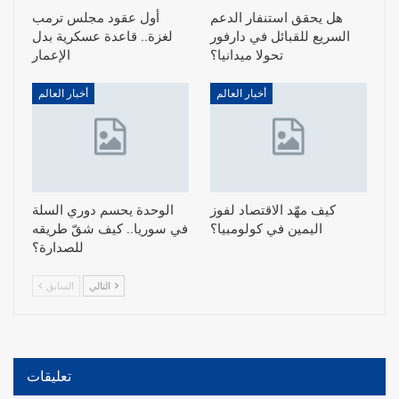
هل يحقق استنفار الدعم
أول عقود مجلس ترمب
السريع للقبائل في دارفور
لغزة.. قاعدة عسكرية بدل
تحولا ميدانيا؟
الإعمار
أخبار العالم
أخبار العالم
كيف مهّد الاقتصاد لفوز
الوحدة يحسم دوري السلة
اليمين في كولومبيا؟
في سوريا.. كيف شقّ طريقه
للصدارة؟
التالي
السابق
تعليقات