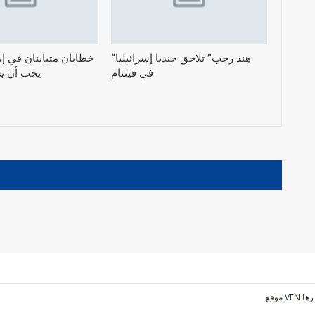
“هند رجب” تلاحق جنديا إسرائيليا
خطابان متباينان في إي
في فيتنام
يجب أن يس
رها