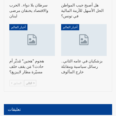
هل أصبح جيب المواطن
سرطان بلا دواء.. الحرب
الحل الأسهل للأزمة المالية
والاقتصاد يخنقان مرضى
في تونس؟
لبنان
أخبار العالم
أخبار العالم
بزشكيان في عامه الثاني..
هجوم “هجين” مُدبَّر أم
رسائل سياسية ومقابلة
حادث؟ مَن يقف خلف
خارج المألوف
مسيّرة مطار لايبزيغ؟
التالي
السابق
تعليقات