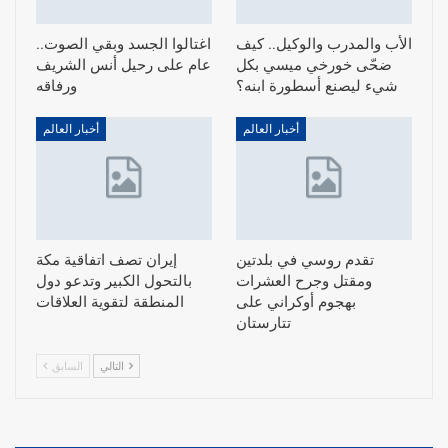
الأب والمدرب والوكيل.. كيف
اغتالوا الجسد وبقي الصوت..
ضحّى خورخي ميسي بكل
عام على رحيل أنس الشريف
شيء ليصنع أسطورة ابنه؟
ورفاقه
أخبار العالم
أخبار العالم
تقدم روسي في بلدتين
إيران تصف اتفاقية مكة
ومقتل وجرح العشرات
بالتحول الكبير وتدعو دول
بهجوم أوكراني على
المنطقة لتقوية العلاقات
تتارستان
التالي
السابق