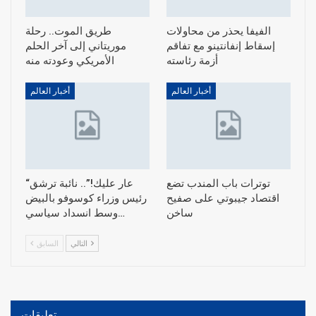
الفيفا يحذر من محاولات
طريق الموت.. رحلة
إسقاط إنفانتينو مع تفاقم
موريتاني إلى آخر الحلم
أزمة رئاسته
الأمريكي وعودته منه
أخبار العالم
أخبار العالم
توترات باب المندب تضع
“عار عليك!”.. نائبة ترشق
اقتصاد جيبوتي على صفيح
رئيس وزراء كوسوفو بالبيض
ساخن
وسط انسداد سياسي…
التالي
السابق
تعليقات