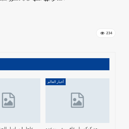
234
أخبار العالم
بعد كوكوريا.. غافي يفي بوعده
عاجل | مراسل الجز