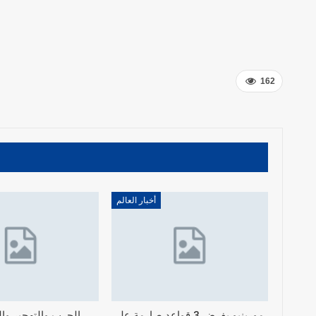
162
أخبار العالم
مورينيو يفرض 3 قواعد صارمة على
الحرب والتهجير والن