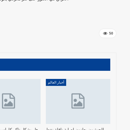
50
أخبار العالم
الحوثيون يعلنون إصابة ناقلة نفط
هل يشكل تاكر كارلسون