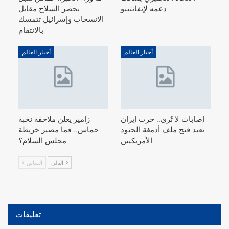
دعمه لإنفانتينو
بحصر السلاح مقابل
الانسحاب وإسرائيل تتمسك
بالانتقام
أخبار العالم
أخبار العالم
إصابات لا تُرى.. حرب إيران
زامير يعلن ملاحقة نخبة
تعيد فتح ملف أدمغة الجنود
حماس.. فما مصير خريطة
الأمريكيين
مجلس السلام؟
التالي
السابق
تعليقات